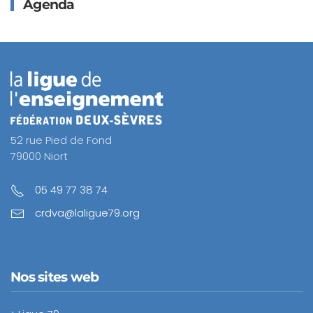
Agenda
52 rue Pied de Fond
79000 Niort
05 49 77 38 74
crdva@laligue79.org
Nos sites web